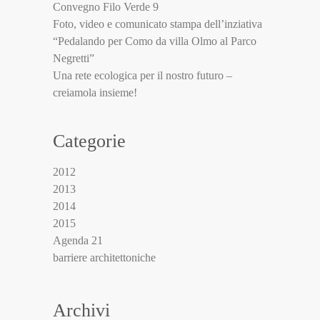
Convegno Filo Verde 9
Foto, video e comunicato stampa dell’inziativa
“Pedalando per Como da villa Olmo al Parco
Negretti”
Una rete ecologica per il nostro futuro –
creiamola insieme!
Categorie
2012
2013
2014
2015
Agenda 21
barriere architettoniche
Beppe Reynaud
biciamo
Archivi
Borsellino