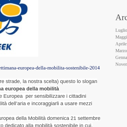
Beppe
bicia
Arc
Borsel
Bosco 
Casa d
Lugli
Casta
Maggi
chiave
April
classi
Marzo
collab
Genna
Como
Novem
ttimana-europea-della-mobilita-sostenibile-2014
Comun
Ottob
consu
Sette
re strade, la nostra scelta) questo lo slogan
degrad
Giugn
a europea della mobilità
Ecolog
Maggi
ne Europea
per sensibilizzare i cittadini
Ecosi
Marzo
alità dell’aria e incoraggiarli a usare mezzi
Faceb
Ottob
Fiab
Sette
ropea della Mobilità domenica 21 settembre
Fino 
Lugli
finoVi
o dedicato alla mobilità sostenibile in cui,
Maggi