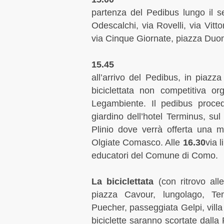
partenza del Pedibus lungo il se
Odescalchi, via Rovelli, via Vitt
via Cinque Giornate, piazza Duom
15.45
all’arrivo del Pedibus, in piazz
biciclettata non competitiva o
Legambiente. Il pedibus proced
giardino dell’hotel Terminus, sul
Plinio dove verrà offerta una m
Olgiate Comasco. Alle
16.30
via l
educatori del Comune di Como.
La
biciclettata
(con ritrovo al
piazza Cavour, lungolago, Te
Puecher, passeggiata Gelpi, villa
biciclette saranno scortate dalla