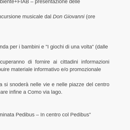
mbiente+FIAB – presentazione delle
RSI
Marzo
Senza 
Febbr
ncursione musicale dal
Don Giovanni
(ore
slides
Genna
Svizze
Dicem
Terrag
Novem
VAS
Ottob
Via Gi
Sette
 per i bambini e ”I giochi di una volta” (dalle
Agost
Lugli
cuperanno di fornire ai cittadini informazioni
Giugn
tribuire materiale informativo e/o promozionale
Maggi
April
ta si snoderà nelle vie e nelle piazze del centro
Marzo
are infine a Como via lago.
Febbr
Genna
Dicem
minata Pedibus – In centro col Pedibus”
Novem
Ottob
Sette