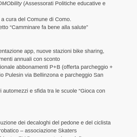
Novem
MObility
(Assessorati Politiche educative e
Newsle
Ottob
non lu
Sette
ta” a cura del Comune di Como.
Osped
Agost
etto “Camminare fa bene alla salute”
Paler
Lugli
Parad
Giugn
parati
Maggi
entazione app, nuove stazioni bike sharing,
Parco 
April
enti annuali con sconto
Parco 
Marzo
Parola
onale abbonamenti P+B (offerta parcheggio +
Febbr
Parola
Genna
gio Pulesin via Bellinzona e parcheggio San
Percor
Dicem
PGT
Novem
 automezzi e sfida tra le scuole “Gioca con
piste c
Ottob
PM10
Sette
Polizi
Lugli
Rasse
Giugn
buzione dei decaloghi del pedone e del ciclista
Rebbi
Maggi
robatico – associazione Skaters
Rogol
April