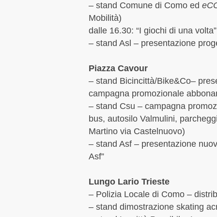
– stand Comune di Como ed
eCO
Mobilità)
dalle 16.30: “I giochi di una vol
– stand Asl – presentazione prog
Piazza Cavour
– stand Bicincittà/Bike&Co– pres
campagna promozionale abbonam
– stand Csu – campagna promozi
bus, autosilo Valmulini, parcheg
Martino via Castelnuovo)
– stand Asf – presentazione nuovi
Asf”
Lungo Lario Trieste
– Polizia Locale di Como – distri
– stand dimostrazione skating ac