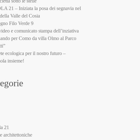
cletta sotto le stelle
 21 – Iniziata la posa dei segnavia nel
della Valle del Cosia
gno Filo Verde 9
video e comunicato stampa dell’inziativa
ando per Como da villa Olmo al Parco
ti”
te ecologica per il nostro futuro –
ola insieme!
egorie
a 21
re architettoniche