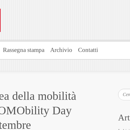
Rassegna stampa
Archivio
Contatti
a della mobilità
Cerca
COMObility Day
Art
ttembre