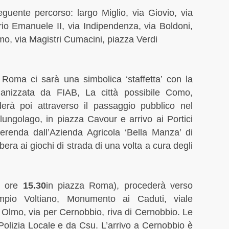
Lugli
guente percorso: largo Miglio, via Giovio, via
Giugn
orio Emanuele II, via Indipendenza, via Boldoni,
Maggi
o, via Magistri Cumacini, piazza Verdi
Marzo
Febbr
Genna
a Roma ci sarà una simbolica ‘staffetta’ con la
Dicem
rganizzata da FIAB, La città possibile Como,
Novem
erà poi attraverso il passaggio pubblico nel
Sette
 lungolago, in piazza Cavour e arrivo ai Portici
Lugli
erenda dall’Azienda Agricola ‘Bella Manza’ di
Giugn
Maggi
ibera ai giochi di strada di una volta a cura degli
April
Marzo
Febbr
le ore
15.30
in piazza Roma), procederà verso
Genna
mpio Voltiano, Monumento ai Caduti, viale
Dicem
 Olmo, via per Cernobbio, riva di Cernobbio. Le
 Polizia Locale e da Csu. L’arrivo a Cernobbio è