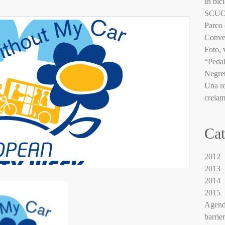
In bici
SCUOLA
Parco 
Conve
Foto, 
“Pedal
Negret
Una re
creiam
Cat
2012
2013
2014
2015
Agend
barrie