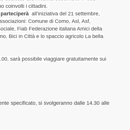
Forma
Marzo
o coinvolti i cittadini.
Gaddi
Genna
 parteciperà
all’iniziativa del 21 settembre,
glocal
Novem
associazioni
:
Comune di Como,
Asl, Asf,
hanga
Ottob
ciale, Fiab Federazione italiana Amici della
Il par
Sette
, Bici in Città e lo spaccio agricolo La bella
Italia
Maggi
La Cit
Dicem
La Cit
Novem
4.00, sarà possibile viaggiare gratuitamente sui
La Pro
Ottob
Lavat
Sette
Legam
Lugli
Libera
Giugn
lungo 
Maggi
Lura
Aprile
Milan
ente specificato, si svolgeranno dalle 14.30 alle
Marzo
Mobili
Febbr
urban
Genna
muro
Dicem
Natale