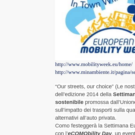
http://www.mobilityweek.eu/home/
http://www.minambiente.it/pagina/se
“Our streets, our choice” (Le nost
dell’edizione 2014 della
Settiman
sostenibile
promossa dall’Unio
sull’impatto dei trasporti sulla qu
alternativi all’auto privata.
Como festeggerà la Settimana Eu
con l’
eCOMObility Day
, un event