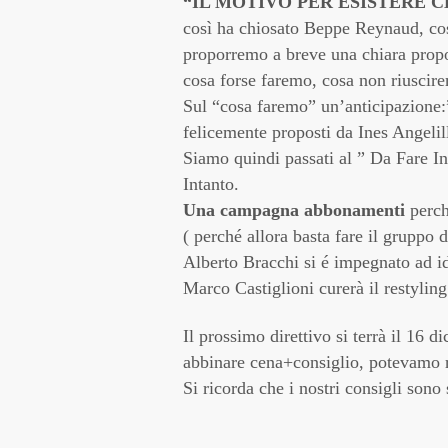
“IL MOTIVO PER ESISTERE C
così ha chiosato Beppe Reynaud, co
proporremo a breve una chiara propos
cosa forse faremo, cosa non riuscire
Sul “cosa faremo” un’anticipazione:
felicemente proposti da
Ines Angelil
Siamo quindi passati al ” Da Fare In
Intanto.
Una campagna abbonamenti
perch
( perché allora basta fare il gruppo 
Alberto Bracchi si é impegnato ad i
Marco Castiglioni curerà il restylin
Il prossimo direttivo si terrà il 16 
abbinare cena+consiglio, potevamo r
Si ricorda che i nostri consigli son