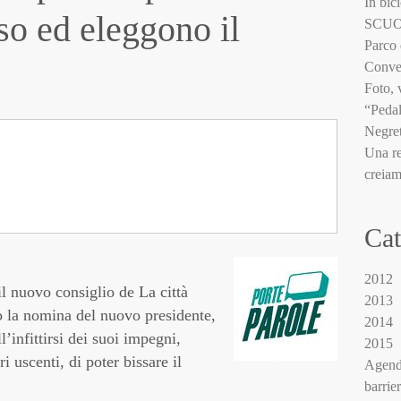
In bici
so ed eleggono il
SCUOLA
Parco 
Conve
Foto, 
“Pedal
Negret
Una re
creiam
Cat
2012
l nuovo consiglio de La città
2013
o la nomina del nuovo presidente,
2014
’infittirsi dei suoi impegni,
2015
i uscenti, di poter bissare il
Agend
barrie