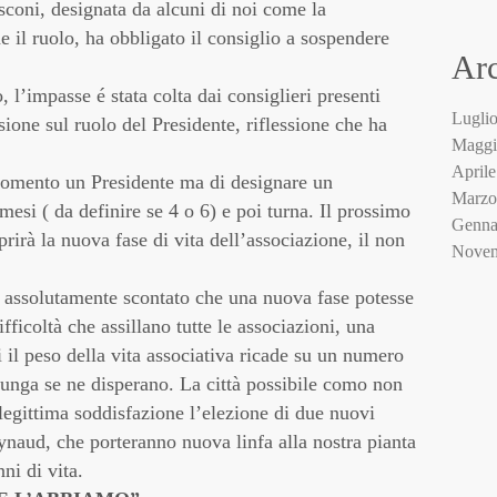
sconi, designata da alcuni di noi come la
Beppe
bicia
 il ruolo, ha obbligato il consiglio a sospendere
Arc
Borsel
Bosco 
, l’impasse é stata colta dai consiglieri presenti
Casa d
Lugli
ione sul ruolo del Presidente, riflessione che ha
Casta
Maggi
chiave
April
 momento un Presidente ma di designare un
classi
Marzo
mesi ( da definire se 4 o 6) e poi turna. Il prossimo
collab
Genna
prirà la nuova fase di vita dell’associazione, il non
Como
Novem
Comun
Ottob
ti assolutamente scontato che una nuova fase potesse
consu
Sette
fficoltà che assillano tutte le associazioni, una
degrad
Giugn
i il peso della vita associativa ricade su un numero
Ecolog
Maggi
Ecosi
 lunga se ne disperano. La città possibile como non
Marzo
Faceb
 legittima soddisfazione l’elezione di due nuovi
Ottob
Fiab
Sette
ynaud, che porteranno nuova linfa alla nostra pianta
Fino 
Lugli
ni di vita.
finoVi
Maggi