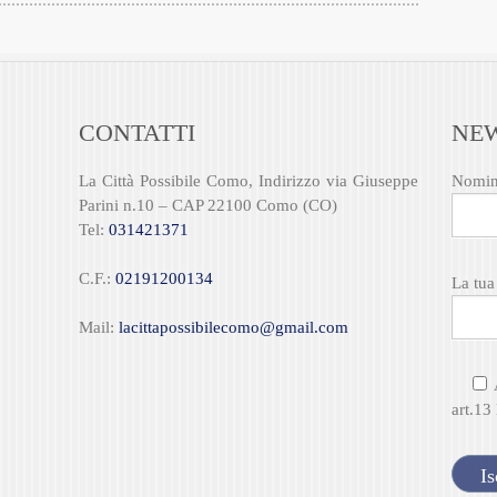
Novem
Newsle
Ottob
non lu
Sette
Osped
Agost
Paler
Lugli
CONTATTI
NE
Parad
Giugn
parati
Maggi
La Città Possibile Como, Indirizzo via Giuseppe
Nomin
Parco 
April
Parini n.10 – CAP 22100 Como (CO)
Parco 
Marzo
Tel:
031421371
Parola
Febbr
Parola
Genna
C.F.:
02191200134
La tua
Percor
Dicem
PGT
Novem
Mail:
lacittapossibilecomo@gmail.com
piste c
Ottob
PM10
Sette
Polizi
Lugli
art.13
Rasse
Giugn
Rebbi
Maggi
Rogol
April