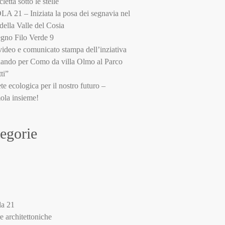
cletta sotto le stelle
 21 – Iniziata la posa dei segnavia nel
della Valle del Cosia
gno Filo Verde 9
video e comunicato stampa dell’inziativa
ando per Como da villa Olmo al Parco
ti”
te ecologica per il nostro futuro –
ola insieme!
egorie
a 21
re architettoniche