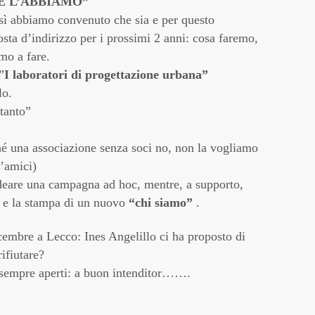
E L’ABBIAMO”
Forma
Marzo
sì abbiamo convenuto che sia e per questo
Gaddi
Genna
ta d’indirizzo per i prossimi 2 anni: cosa faremo,
glocal
Novem
mo a fare.
hanga
Ottob
”
I laboratori di progettazione urbana”
Il par
Sette
lo.
Italia
Maggi
tanto”
La Cit
Dicem
La Cit
Novem
La Pro
é una associazione senza soci no, non la vogliamo
Ottob
Lavat
d’amici)
Sette
Legam
Lugli
deare una campagna ad hoc, mentre, a supporto,
Libera
Giugn
g e la stampa di un nuovo
“chi siamo”
.
lungo 
Maggi
Lura
Aprile
dicembre a Lecco: Ines Angelillo ci ha proposto di
Milan
Marzo
ifiutare?
Mobili
Febbr
o sempre aperti: a buon intenditor…….
urban
Genna
muro
Dicem
Natale